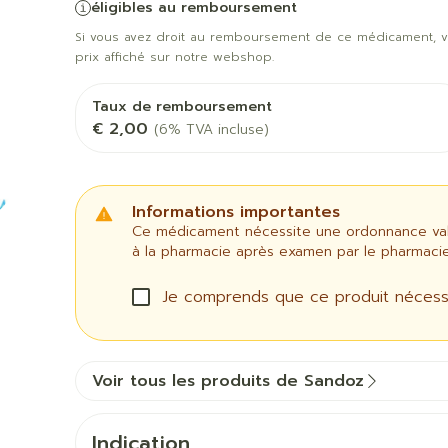
éligibles au remboursement
Chat
Pigeons e
Afficher pl
veux
Si vous avez droit au remboursement de ce médicament, v
a catégorie Vitalité 50+
prix affiché sur notre webshop.
les
Homéopathie
ile
Soins des plaies
Premiers s
bots
Muscles et
Humeur et
Yeux
Nez
articulations
a catégorie Naturopathie
Taux de remboursement
Feutre
Podologie
€ 2,00
(6% TVA incluse)
Anti-infectieux
Tablettes
Nez
Yeux
Gants
Cold - Hot 
a catégorie Soins à domicile et premiers soins
Antiallergiques et anti-
Sprays - go
Oreilles
Yeux
chaud/froid
Spray
Lavage ocul
Cicatrisants
inflammatoires
vre -
Boîtes à p
Informations importantes
ts
Collyre
Brûlures
Décongestionnnants
la catégorie Animaux et insectes
Ce médicament nécessite une ordonnance valid
Dispositifs
Crème - ge
à la pharmacie après examen par le pharmacie
Afficher plus
x
Glaucome
 ou
Accessoires
terdentaires
Afficher pl
Yeux secs
la catégorie Médicaments
Je comprends que ce produit nécess
Afficher plus
taires
pie et
Diabète
Stomie
Voir tous les produits de Sandoz
es
Coeur et système
Diluant et
vasculaire
du sang
Glucomètre
Poche stom
sol
Bandelettes de test et
Plaque sto
Indication