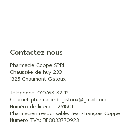
Cheveux
Piluliers et a
Soins du vis
Contactez nous
Taches de pig
Pharmacie Coppe SPRL
Peau sensible
Chaussée de huy 233
irritée
1325
Chaumont-Gistoux
Peau mixte
Téléphone:
010/68 82 13
Peau terne
Courriel:
pharmaciedegistoux@
gmail.com
Afficher plus
Numéro de licence:
251801
Pharmacien responsable:
Jean-François Coppe
Numéro TVA:
BE0833770923
Ronflement