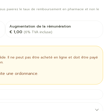
t oiseaux
Soins des plaies
us
Afficher plus
ous paierez le taux de remboursement en pharmacie et non le
oins
Tests de diagnostic
 stress
Puces et tiques
Gorge et bouche
Augmentation de la rémunération
Alcootest
€ 1,00
(6% TVA incluse)
Comprimés à sucer
Oreilles
thérapie -
Tensiomètre
uttes
Spray - solution
Bouche, gueule ou
aire
Bouchons d'oreilles
Test de cholestérol
bec
ansements
Nettoyage des oreilles
Cardiofréquencemètre
e. Il ne peut pas être acheté en ligne et doit être payé
 médicaux
l
Gouttes auriculaires
n.
Afficher plus
us
ite une ordonnance.
Matériel paramédical
 coagulant
Hémorroïdes
ie
Respiration et oxygène
mie
Salle de bains