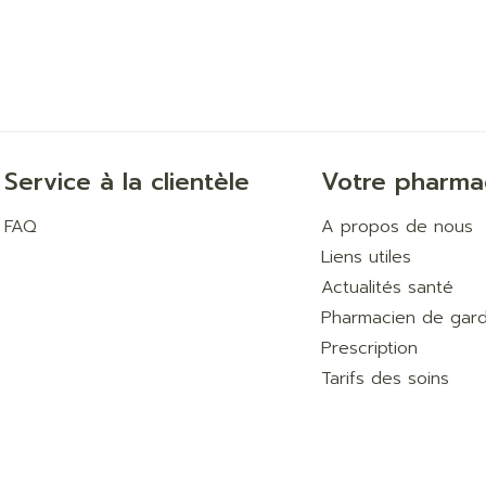
Ombres à paupières
Massage
Afficher plus
Afficher pl
ccessoires
Masques chirurgique
age
Compléments
Répulsifs 
nutritionnels
Service à la clientèle
Votre pharma
mentation
FAQ
A propos de nous
 - peau
Liens utiles
Actualités santé
Pharmacien de gar
Prescription
Tarifs des soins
Autobronzants
Rasage