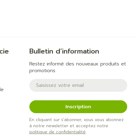
Yeux
us
Afficher plus
anti-insectes
Senteur
cie
Bulletin d’information
Restez informé des nouveaux produits et
promotions
Adresse mail
de
Inscription
En cliquant sur s'abonner, vous vous abonnez
à notre newsletter et acceptez notre
CBD
politique de confidentialité
.