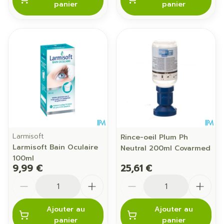
panier
panier
Larmisoft
Rince-oeil Plum Ph
Larmisoft Bain Oculaire
Neutral 200ml Covarmed
100ml
9,99 €
25,61 €
Quantité
Quantité
Ajouter au
Ajouter au
panier
panier