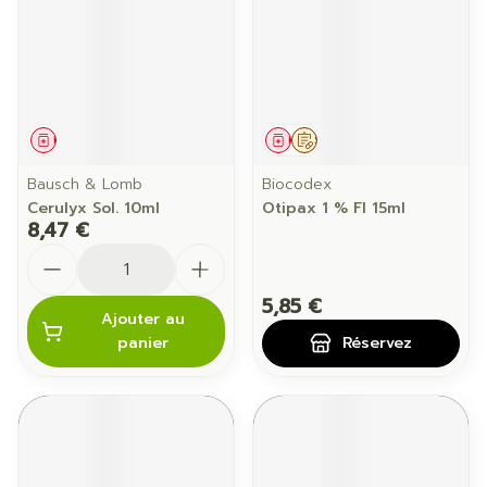
Médicament
Médicament
Sur prescription
Bausch & Lomb
Biocodex
Cerulyx Sol. 10ml
Otipax 1 % Fl 15ml
8,47 €
Quantité
5,85 €
Ajouter au
panier
Réservez