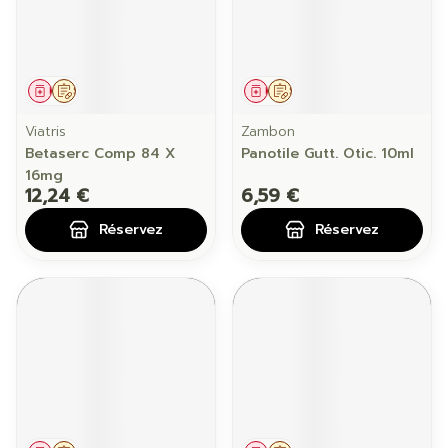
Médicament
Sur prescription
Médicament
Sur prescription
Viatris
Zambon
Betaserc Comp 84 X
Panotile Gutt. Otic. 10ml
16mg
12,24 €
6,59 €
Réservez
Réservez