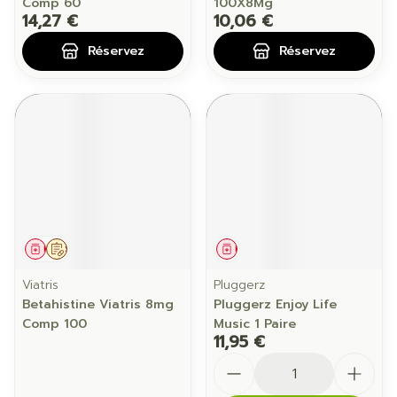
Comp 60
100X8Mg
14,27 €
10,06 €
Réservez
Réservez
Médicament
Sur prescription
Médicament
Viatris
Pluggerz
Betahistine Viatris 8mg
Pluggerz Enjoy Life
Comp 100
Music 1 Paire
11,95 €
Quantité