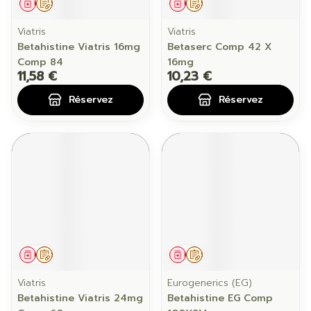
Médicament
Sur prescription
Médicament
Sur prescription
Viatris
Viatris
Betahistine Viatris 16mg
Betaserc Comp 42 X
Comp 84
16mg
11,58 €
10,23 €
Réservez
Réservez
Médicament
Sur prescription
Médicament
Sur prescription
Viatris
Eurogenerics (EG)
Betahistine Viatris 24mg
Betahistine EG Comp