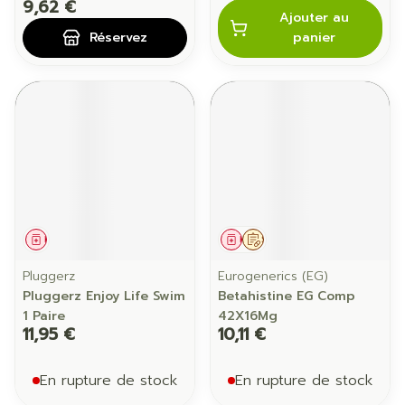
9,62 €
Ajouter au
Réservez
panier
Médicament
Médicament
Sur prescription
Pluggerz
Eurogenerics (EG)
Pluggerz Enjoy Life Swim
Betahistine EG Comp
1 Paire
42X16Mg
11,95 €
10,11 €
En rupture de stock
En rupture de stock