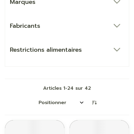
Marques
filter
Fabricants
filter
Restrictions alimentaires
filter
Articles
1
-
24
sur
42
Trier par: