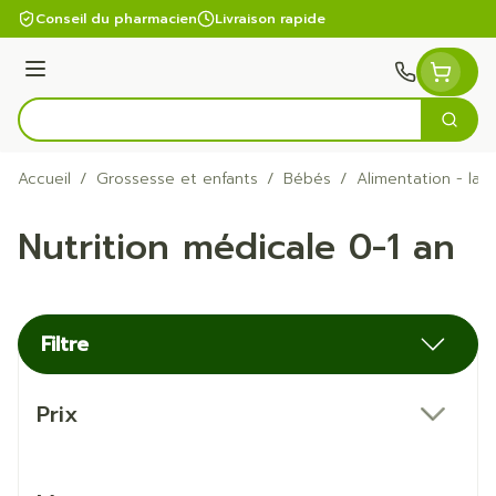
Aller au contenu
Conseil du pharmacien
Livraison rapide
Menu
Cherc
Rechercher
Accueil
/
Grossesse et enfants
/
Bébés
/
Alimentation - lait
Nutrition médicale 0-1 an
Filtre
Passer à la liste des produits
Prix
filter