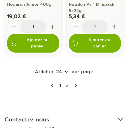
Heparon Junior 400g
Nutrilon Ar 1 Minipack
5x22g
19,02 €
5,34 €
Quantité
Quantité
Ajouter au
Ajouter au
panier
panier
Afficher
par page
Pages
Vous lisez actuellement la p
Page
1
2
Contactez nous