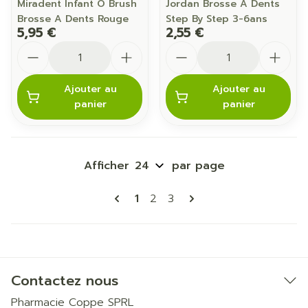
Miradent Infant O Brush
Jordan Brosse A Dents
Brosse A Dents Rouge
Step By Step 3-6ans
5,95 €
2,55 €
Quantité
Quantité
Ajouter au
Ajouter au
panier
panier
Afficher
par page
Pages
Vous lisez actuellement la pa
Page
Page
1
2
3
Contactez nous
Pharmacie Coppe SPRL