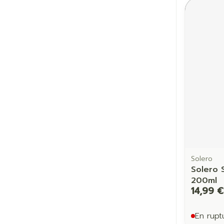
Solero
Solero 
200ml
14,99 €
En rupt