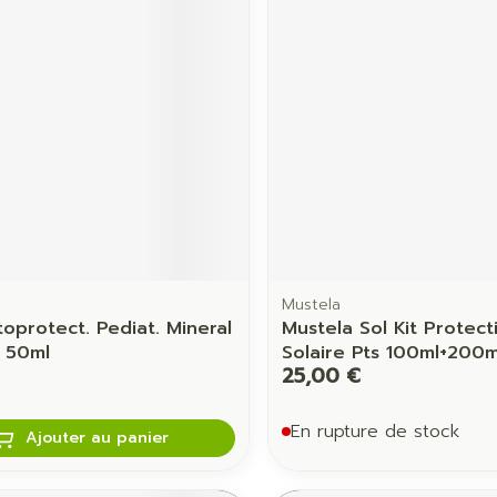
Ombres à paupières
Massage
Afficher plus
Afficher pl
ccessoires
Masques chirurgique
age
Compléments
Répulsifs 
nutritionnels
mentation
 - peau
Mustela
toprotect. Pediat. Mineral
Mustela Sol Kit Protect
 50ml
Solaire Pts 100ml+200m
25,00 €
En rupture de stock
Ajouter au panier
Autobronzants
Rasage