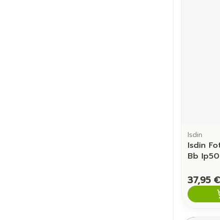
Cheveux
Piluliers et a
Soins du vis
Taches de pig
Peau sensible
irritée
Peau mixte
Isdin
Isdin Fo
Peau terne
Bb Ip50
Afficher plus
37,95 €
Ronflement