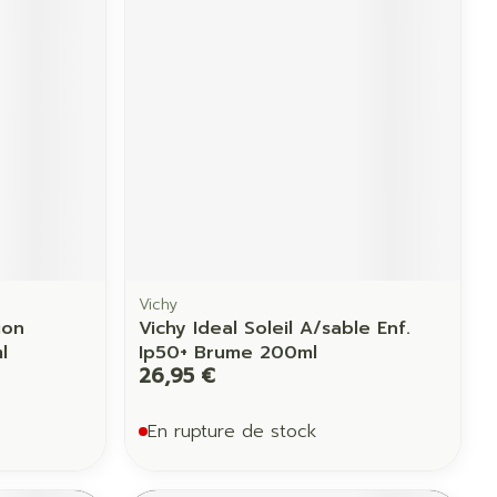
Yeux
us
Afficher plus
anti-insectes
Senteur
Vichy
ion
Vichy Ideal Soleil A/sable Enf.
l
Ip50+ Brume 200ml
26,95 €
En rupture de stock
CBD