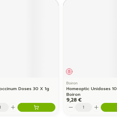
ament
Médicament
Boiron
coccinum Doses 30 X 1g
Homeoptic Unidoses 10
Boiron
9,28 €
é
Quantité