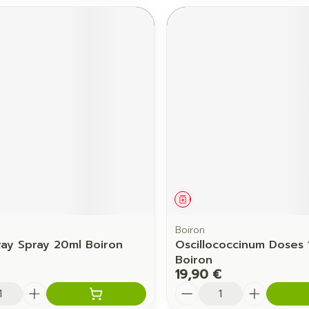
ament
Médicament
Boiron
ray Spray 20ml Boiron
Oscillococcinum Doses 
Boiron
19,90 €
é
Quantité