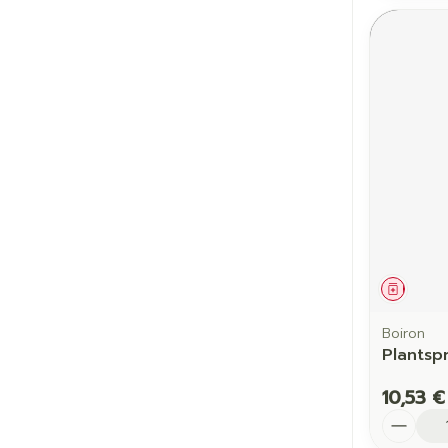
Médic
Boiron
Plantsp
10,53 €
Quantit