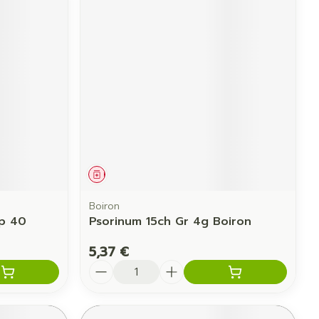
Médicament
Boiron
p 40
Psorinum 15ch Gr 4g Boiron
5,37 €
Quantité