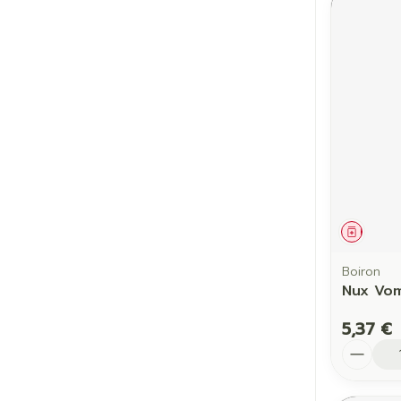
Médic
Boiron
Nux Vom
5,37 €
Quantit