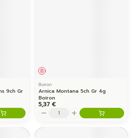
Yeux
us
Afficher plus
anti-insectes
Senteur
Médicament
Boiron
ns 9ch Gr
Arnica Montana 5ch Gr 4g
Boiron
5,37 €
Quantité
CBD