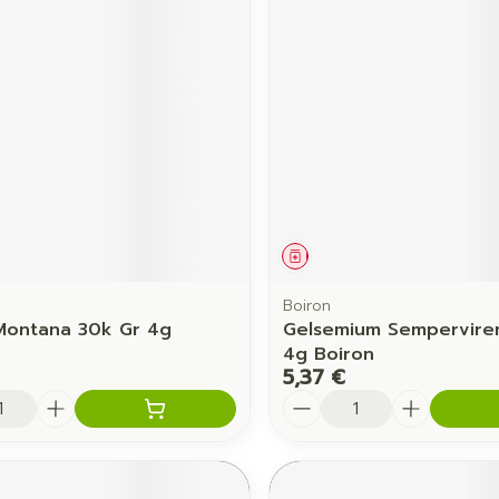
Ombres à paupières
Massage
Afficher plus
Afficher pl
ccessoires
Masques chirurgique
age
Compléments
Répulsifs 
nutritionnels
mentation
 - peau
ament
Médicament
Boiron
Montana 30k Gr 4g
Gelsemium Sempervire
4g Boiron
5,37 €
é
Quantité
Autobronzants
Rasage