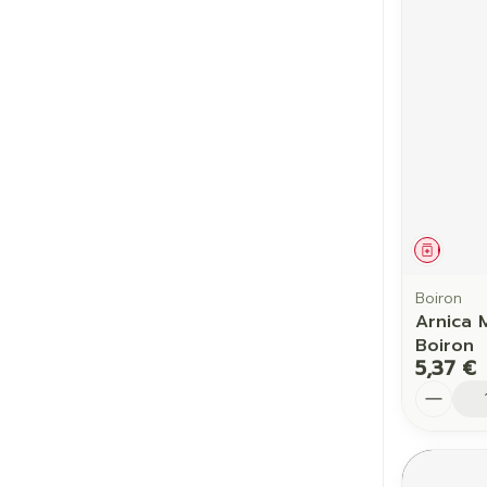
Cheveux
Piluliers et a
Soins du vis
Taches de pig
Peau sensible
Médic
irritée
Peau mixte
Boiron
Arnica 
Peau terne
Boiron
5,37 €
Afficher plus
Quantit
Ronflement