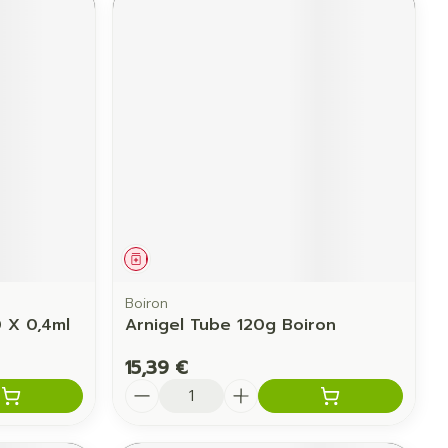
Médicament
Boiron
 X 0,4ml
Arnigel Tube 120g Boiron
15,39 €
Quantité