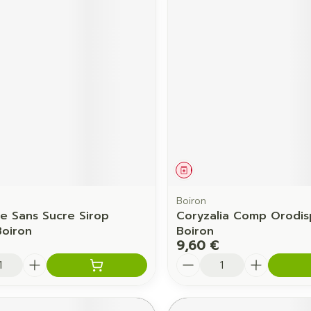
ament
Médicament
Boiron
ne Sans Sucre Sirop
Coryzalia Comp Orodis
oiron
Boiron
9,60 €
é
Quantité