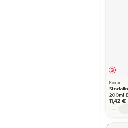
Médic
Boiron
Stodali
200ml B
11,42 €
Quantit