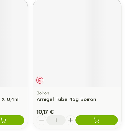
Médicament
Boiron
 X 0,4ml
Arnigel Tube 45g Boiron
10,17 €
Quantité