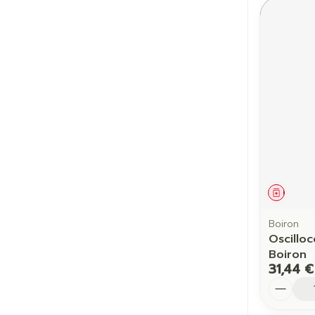
Médic
Boiron
Oscillo
Boiron
31,44 €
Quantit