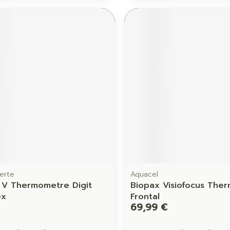
erte
Aquacel
V Thermometre Digit
Biopax Visiofocus The
ex
Frontal
69,99 €