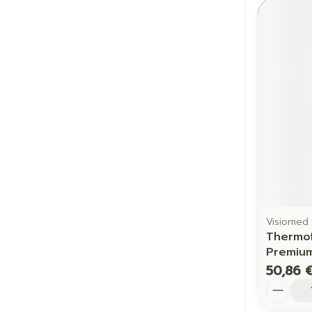
Visiomed
Thermof
Premium
50,86 
Quantit