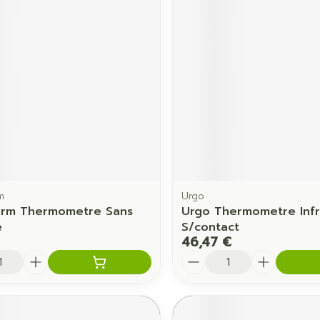
Ombres à paupières
Massage
Afficher plus
Afficher pl
ccessoires
Masques chirurgique
age
Compléments
Répulsifs 
nutritionnels
mentation
 - peau
m
Urgo
erm Thermometre Sans
Urgo Thermometre Inf
e
S/contact
46,47 €
é
Quantité
Autobronzants
Rasage