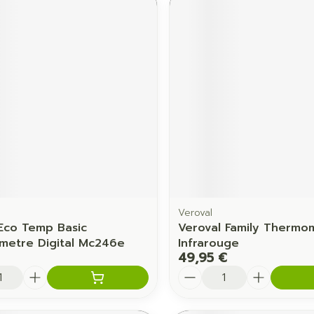
Veroval
Eco Temp Basic
Veroval Family Thermo
etre Digital Mc246e
Infrarouge
49,95 €
é
Quantité