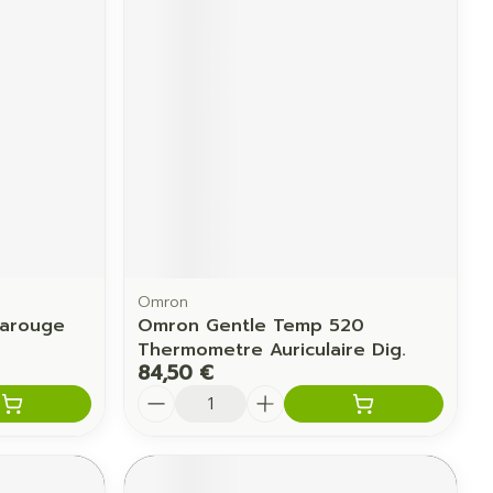
Yeux
us
Afficher plus
anti-insectes
Senteur
Omron
rarouge
Omron Gentle Temp 520
Thermometre Auriculaire Dig.
84,50 €
Quantité
CBD