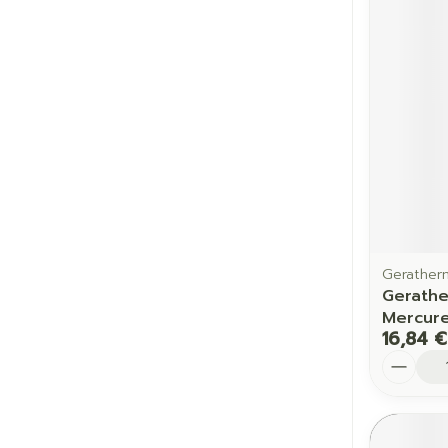
Cheveux
Piluliers et a
Soins du vis
Taches de pig
Peau sensible
irritée
Peau mixte
Gerather
Gerath
Peau terne
Mercur
16,84 €
Afficher plus
Quantit
Ronflement