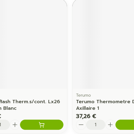
Terumo
lash Therm.s/cont. Lx26
Terumo Thermometre Di
 Blanc
Axillaire 1
€
37,26 €
é
Quantité