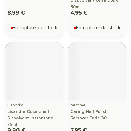
Disssolvant Ultra Doux
50ml
8,99 €
4,95 €
En rupture de stock
En rupture de stock
Lisandra
herome
Lisandra Cosmenail
Caring Nail Polish
Dissolvant Instantane
Remover Pads 30
75ml
9,90 €
7,95 €