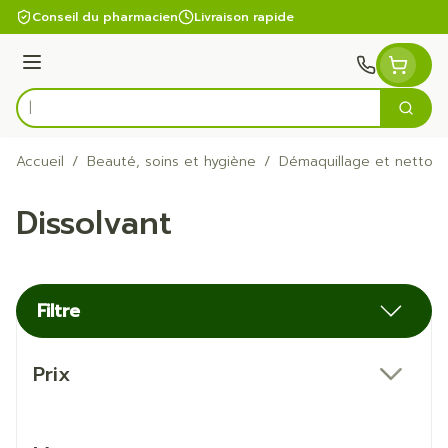
Aller au contenu
Conseil du pharmacien
Livraison rapide
Menu
Cherc
Rechercher
Accueil
/
Beauté, soins et hygiène
/
Démaquillage et nettoy
Dissolvant
Filtre
Passer à la liste des produits
Prix
filter