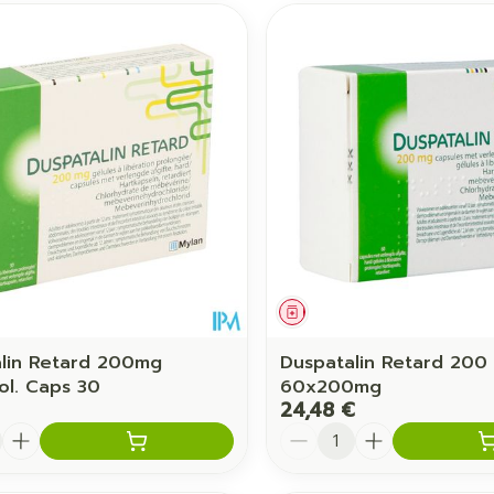
Autobronzants
Rasage
ament
Médicament
lin Retard 200mg
Duspatalin Retard 200
rol. Caps 30
60x200mg
24,48 €
é
Quantité