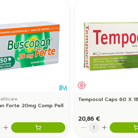
ament
Médicament
althcare
Tempocol Caps 60 X 1
n Forte 20mg Comp Pell
20,86 €
é
Quantité