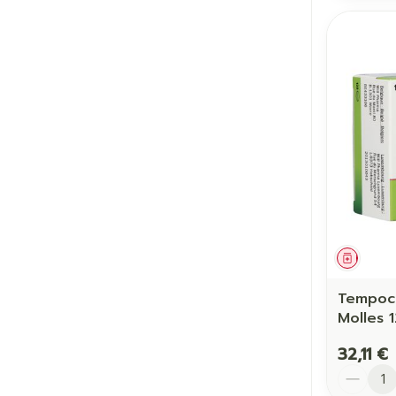
Médic
Tempoco
Molles 
32,11 €
Quantit