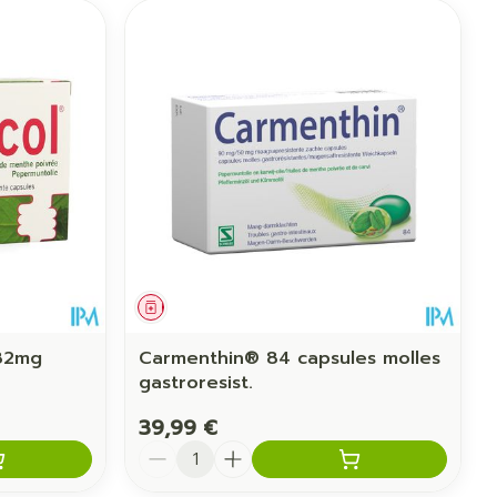
Médicament
82mg
Carmenthin® 84 capsules molles
gastroresist.
39,99 €
Quantité