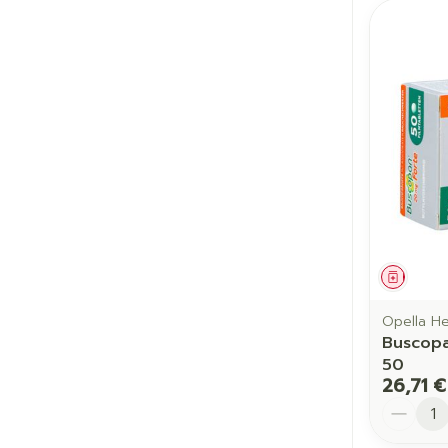
Médic
Opella He
Buscopa
50
26,71 €
Quantit