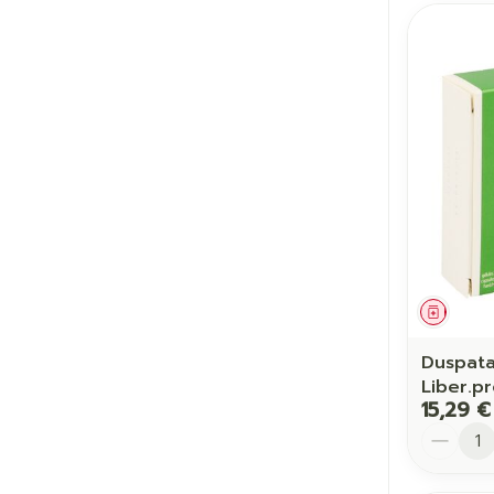
Ronflement
Médic
Duspata
Liber.p
15,29 €
Quantit