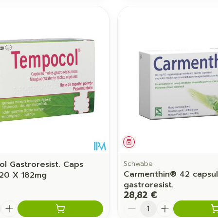
ament
Médicament
l Gastroresist. Caps
Schwabe
Carmenthin® 42 capsul
120 X 182mg
gastroresist.
28,82 €
é
Quantité