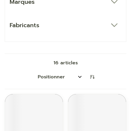
Marques
filter
Fabricants
filter
16
articles
Trier par: