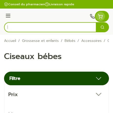
Aller au contenu
Conseil du pharmacien
Livraison rapide
Menu
Cherc
Rechercher
Accueil
/
Grossesse et enfants
/
Bébés
/
Accessoires
/
Ci
Ciseaux bébes
Filtre
Passer à la liste des produits
Prix
filter