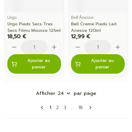
Urgo
Bell’Ânesse
Urgo Pieds Secs Tres
Bell Creme Pieds Lait
Secs Filmo Mousse 125ml
Anesse 120ml
18,50 €
12,99 €
Quantité
Quantité
Ajouter au
Ajouter au
panier
panier
Afficher
par page
Pages
Vous lisez actuellement la page
Page
Page
Page
1
2
3
...
18