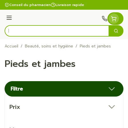
Aller au contenu
Conseil du pharmacien
Livraison rapide
Menu
Cherc
Rechercher
Accueil
/
Beauté, soins et hygiène
/
Pieds et jambes
Pieds et jambes
Filtre
Passer à la liste des produits
Prix
filter