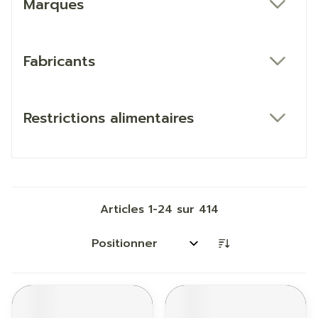
Marques
filter
Fabricants
filter
Restrictions alimentaires
filter
Articles
1
-
24
sur
414
Trier par: