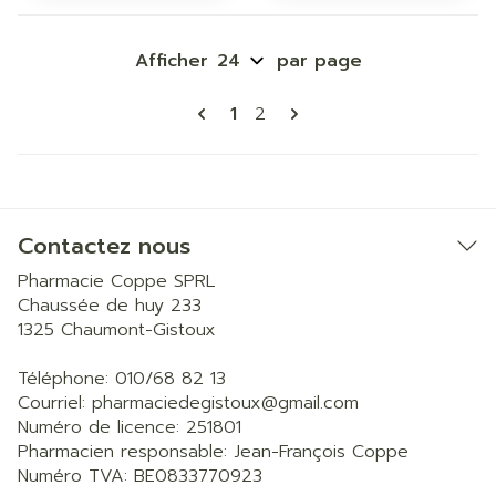
Afficher
par page
Pages
Vous lisez actuellement la p
Page
1
2
Contactez nous
Pharmacie Coppe SPRL
Chaussée de huy 233
1325
Chaumont-Gistoux
Téléphone:
010/68 82 13
Courriel:
pharmaciedegistoux@
gmail.com
Numéro de licence:
251801
Pharmacien responsable:
Jean-François Coppe
Numéro TVA:
BE0833770923