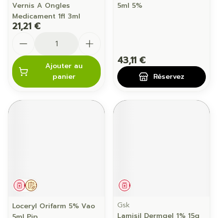
Vernis A Ongles
5ml 5%
Medicament 1fl 3ml
21,21 €
Quantité
43,11 €
Ajouter au
panier
Réservez
Médicament
Sur prescription
Médicament
Gsk
Loceryl Orifarm 5% Vao
Lamisil Dermgel 1% 15g
5ml Pip