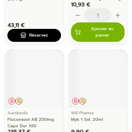
10,93 €
Quantité
43,11 €
Ajouter au
Réservez
panier
Médicament
Sur prescription
Médicament
Sur prescription
Aurobindo
Will Pharma
Fluconazol AB 200mg
Myk 1 Sol. 20ml
Caps Dur 100