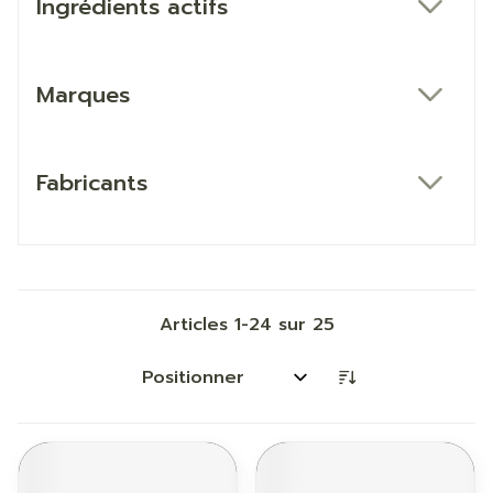
Ingrédients actifs
filter
Marques
filter
Fabricants
filter
Articles
1
-
24
sur
25
Trier par: