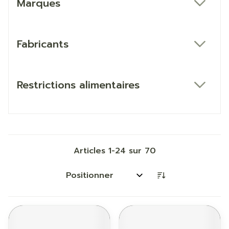
Marques
filter
Fabricants
filter
Restrictions alimentaires
filter
Articles
1
-
24
sur
70
Trier par: