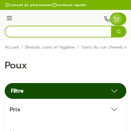
Aller au contenu
Conseil du pharmacien
Livraison rapide
Menu
Cherc
Rechercher
Accueil
/
Beauté, soins et hygiène
/
Soins du cuir chevelu et
Poux
Filtre
Passer à la liste des produits
Prix
filter