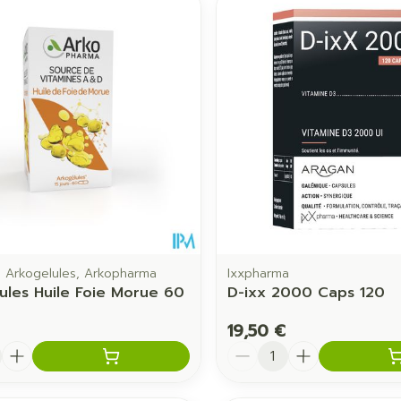
Autobronzants
Rasage
 Arkogelules, Arkopharma
Ixxpharma
ules Huile Foie Morue 60
D-ixx 2000 Caps 120
19,50 €
é
Quantité