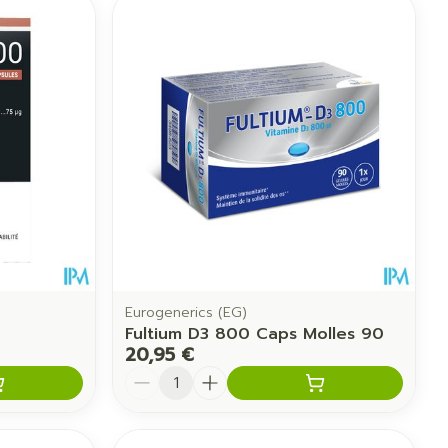
ntime
Tonic - lotion
 pieds
hie
Médications diverses
Eau micellaire
us
Yeux
us
Afficher plus
anti-insectes
Senteur
Eurogenerics (EG)
Fultium D3 800 Caps Molles 90
20,95 €
Quantité