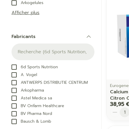
Arkogelules
appareils aéro
Tablettes
Afficher plus
Pieds et jam
Accessoires a
Crème, gel et 
Pieds secs, cal
Oxygène
crevasses
Fabricants
Système respi
filter
Ampoules
Callosités
Cors
Muscles et
6d Sports Nutrition
articulations
Afficher plus
A. Vogel
Aiguilles et 
ANTWERPS DISTRIBUTIE CENTRUM
Eurogener
Infections
Seringues
Arkopharma
Calcium
Spécifiqueme
Citron
Astel Medica sa
Solution inject
les hommes
38,95 
BV Orifarm Healthcare
Aiguilles
Quantit
BV Pharma Nord
Soins du corp
Poux
Aiguilles stylo
Bausch & Lomb
Déodorants