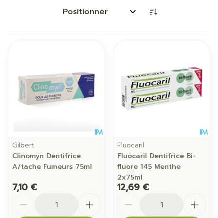
Trier par:
Gilbert
Fluocaril
Clinomyn Dentifrice
Fluocaril Dentifrice Bi-
A/tache Fumeurs 75ml
fluore 145 Menthe
2x75ml
7,10 €
12,69 €
Quantité
Quantité