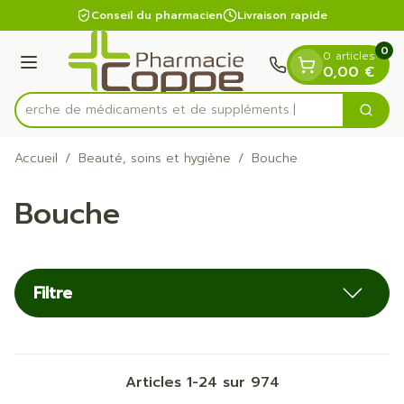
Diapositive 1 de 1
Aller au contenu
Conseil du pharmacien
Livraison rapide
0
0 articles
Menu
0,00 €
Recherche de médicament
Cherc
Rechercher
Accueil
/
Beauté, soins et hygiène
/
Bouche
Bouche
Filtre
Articles
1
-
24
sur
974