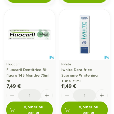
Fluocaril
Iwhite
Fluocaril Dentifrice Bi-
Iwhite Dentifrice
fluore 145 Menthe 75ml
Supreme Whitening
Nf
Tube 75ml
7,49 €
11,49 €
Quantité
Quantité
Ajouter au
Ajouter au
panier
panier