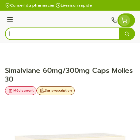
Aller au contenu
Conseil du pharmacien
Livraison rapide
Menu
Cherc
Rechercher
Simalviane 60mg/300mg Caps Molles
30
Médicament
Sur prescription