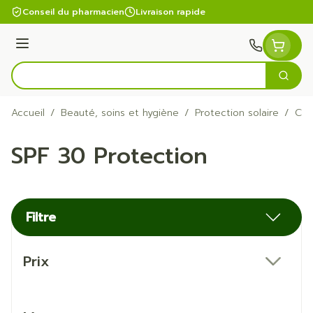
Aller au contenu
Conseil du pharmacien
Livraison rapide
Menu
Cherc
Rechercher
Accueil
/
Beauté, soins et hygiène
/
Protection solaire
/
Crè
SPF 30 Protection
Filtre
Passer à la liste des produits
Prix
filter