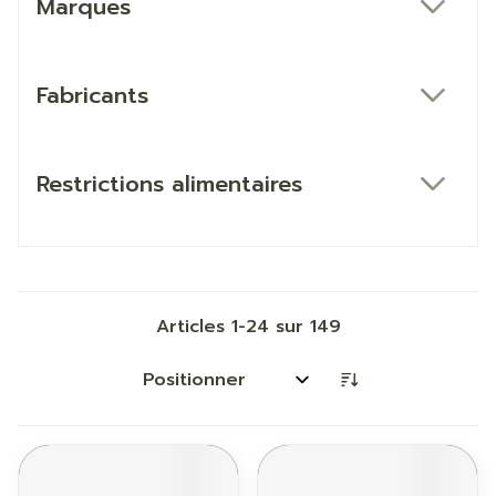
Marques
filter
Fabricants
filter
Restrictions alimentaires
filter
Articles
1
-
24
sur
149
Trier par: