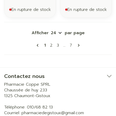
En rupture de stock
En rupture de stock
Afficher
par page
Pages
Vous lisez actuellement la page
Page
Page
Page
1
2
3
...
7
Contactez nous
Pharmacie Coppe SPRL
Chaussée de huy 233
1325
Chaumont-Gistoux
Téléphone:
010/68 82 13
Courriel:
pharmaciedegistoux@
gmail.com