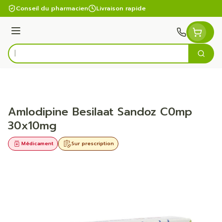
Aller au contenu
Conseil du pharmacien
Livraison rapide
Menu
Cherc
Rechercher
Amlodipine Besilaat Sandoz C0mp
30x10mg
Médicament
Sur prescription