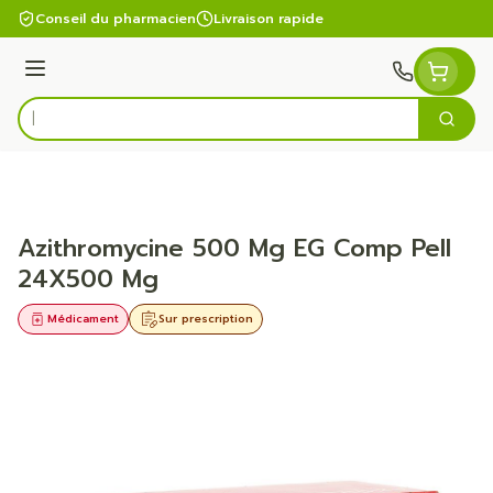
Aller au contenu
Conseil du pharmacien
Livraison rapide
Menu
Cherc
Rechercher
Azithromycine 500 Mg EG Comp Pell
24X500 Mg
Médicament
Sur prescription