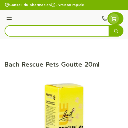
Aller au contenu
Conseil du pharmacien
Livraison rapide
Menu
Cherc
Rechercher
Bach Rescue Pets Goutte 20ml