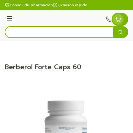
Aller au contenu
Conseil du pharmacien
Livraison rapide
Menu
Cherc
Rechercher
Berberol Forte Caps 60