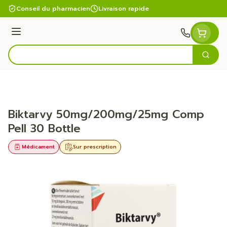
Aller au contenu
Conseil du pharmacien
Livraison rapide
Menu
Cherc
Rechercher
Biktarvy 50mg/200mg/25mg Comp
Pell 30 Bottle
Médicament
Sur prescription