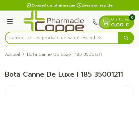
Diapositive 1 de 1
Aller au contenu
Conseil du pharmacien
Livraison rapide
0
0 articles
Menu
0,00 €
es vitamines et les produits de santé essentiels
Cherc
Rechercher
Accueil
/
Bota Canne De Luxe l 185 35001211
Bota Canne De Luxe l 185 35001211