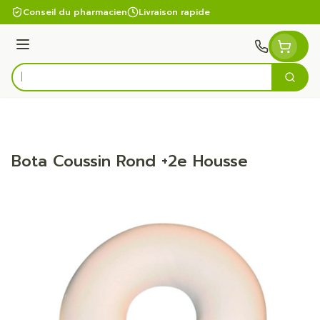
Aller au contenu
Conseil du pharmacien
Livraison rapide
Menu
Cherc
Rechercher
Bota Coussin Rond +2e Housse