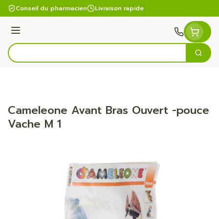
Aller au contenu
Conseil du pharmacien
Livraison rapide
Menu
Cherc
Rechercher
Cameleone Avant Bras Ouvert -pouce
Vache M 1