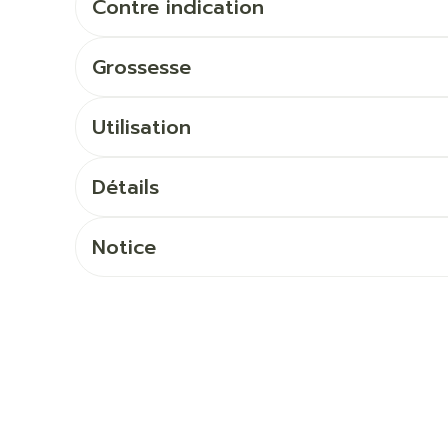
Ombres à paupières
Contre indication
Massage
Afficher plus
Afficher pl
Grossesse
ccessoires
Masques chirurgique
Utilisation
age
Compléments
Répulsifs 
nutritionnels
mentation
Détails
 - peau
Notice
Autobronzants
Rasage