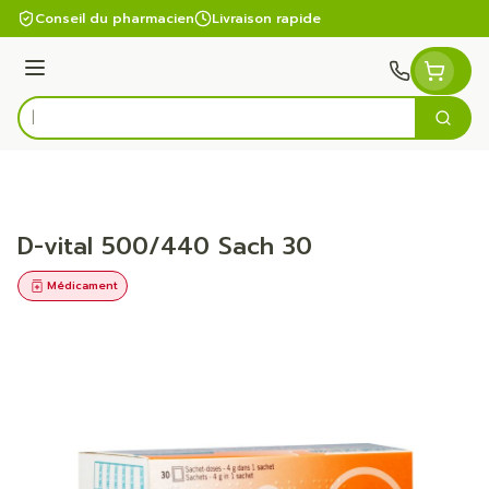
Aller au contenu
Conseil du pharmacien
Livraison rapide
Menu
Cherc
Rechercher
D-vital 500/440 Sach 30
Médicament