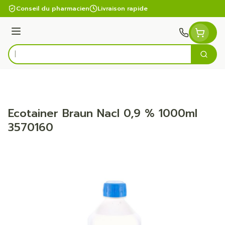
Aller au contenu
Conseil du pharmacien
Livraison rapide
Menu
Cherc
Rechercher
Ecotainer Braun Nacl 0,9 % 1000ml
3570160