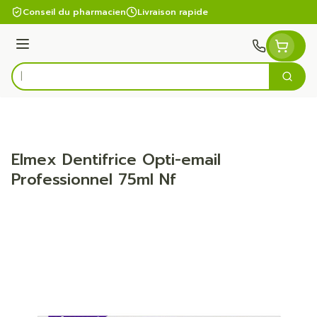
Aller au contenu
Conseil du pharmacien
Livraison rapide
Menu
Cherc
Rechercher
Elmex Dentifrice Opti-email
Professionnel 75ml Nf