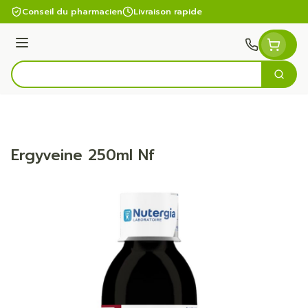
Aller au contenu
Conseil du pharmacien
Livraison rapide
Menu
Cherc
Rechercher
Ergyveine 250ml Nf