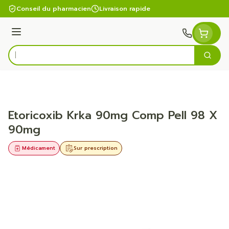
Aller au contenu
Conseil du pharmacien
Livraison rapide
Menu
Cherc
Rechercher
Etoricoxib Krka 90mg Comp Pell 98 X
90mg
Médicament
Sur prescription