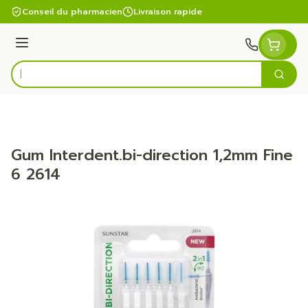
Aller au contenu
Conseil du pharmacien
Livraison rapide
Menu
Cherc
Rechercher
Gum Interdent.bi-direction 1,2mm Fine
6 2614