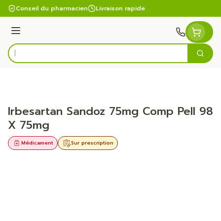
Aller au contenu
Conseil du pharmacien
Livraison rapide
Menu
Cherc
Rechercher
Irbesartan Sandoz 75mg Comp Pell 98
X 75mg
Médicament
Sur prescription