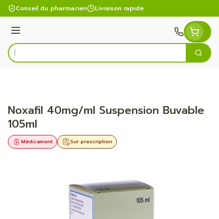
Aller au contenu
Conseil du pharmacien
Livraison rapide
Menu
Cherc
Rechercher
Noxafil 40mg/ml Suspension Buvable
105ml
Médicament
Sur prescription