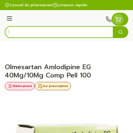
Aller au contenu
Conseil du pharmacien
Livraison rapide
Menu
Cherc
Rechercher
Olmesartan Amlodipine EG
40Mg/10Mg Comp Pell 100
Médicament
Sur prescription