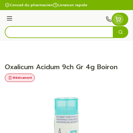
Aller au contenu
Conseil du pharmacien
Livraison rapide
Menu
Cherc
Rechercher
Oxalicum Acidum 9ch Gr 4g Boiron
Médicament