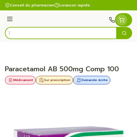
Aller au contenu
Conseil du pharmacien
Livraison rapide
Menu
Cherc
Rechercher
Paracetamol AB 500mg Comp 100
Médicament
Sur prescription
Demande écrite