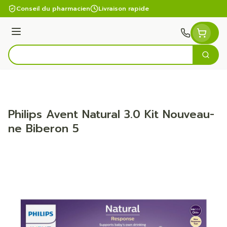
Aller au contenu
Conseil du pharmacien
Livraison rapide
Menu
Cherc
Rechercher
Philips Avent Natural 3.0 Kit Nouveau-
ne Biberon 5