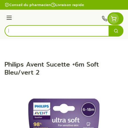
Aller au contenu
Conseil du pharmacien
Livraison rapide
Menu
Cherc
Rechercher
Philips Avent Sucette +6m Soft
Bleu/vert 2