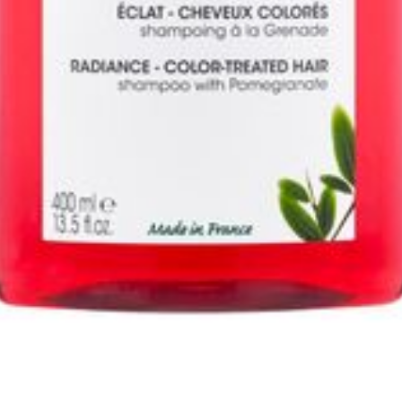
Autobronzants
Rasage