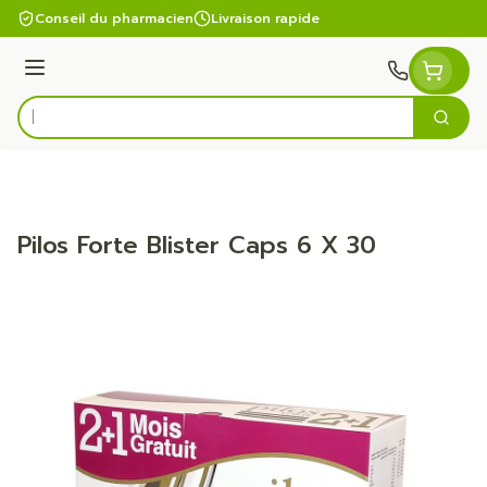
Aller au contenu
Conseil du pharmacien
Livraison rapide
Menu
Cherc
Rechercher
Pilos Forte Blister Caps 6 X 30