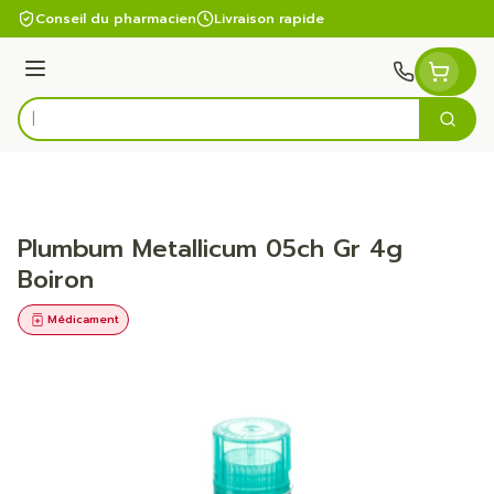
Aller au contenu
Conseil du pharmacien
Livraison rapide
Menu
Cherc
Rechercher
Plumbum Metallicum 05ch Gr 4g
Boiron
Médicament