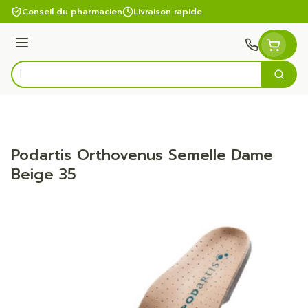
Aller au contenu
Conseil du pharmacien
Livraison rapide
Menu
Cherc
Rechercher
Podartis Orthovenus Semelle Dame
Beige 35