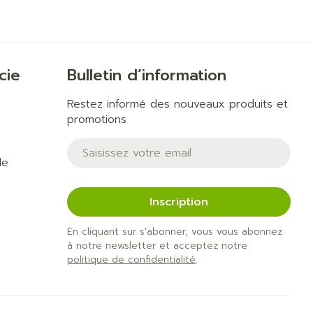
 solaire
Hygiène
s
Lit
l
Bain et douche
Escarres
Afficher plus
ie
Voies urinaires
cie
Bulletin d’information
e
au soleil
Restez informé des nouveaux produits et
anxiété et
Arrêter de fumer
promotions
us
Adresse mail
et
Instruments
de
e: bandages
Médicaments anti-
ques
tumoraux
et hygiène
Démaquillage et
Inscription
nettoyage
En cliquant sur s'abonner, vous vous abonnez
s et
Lait, gel, huile et crème
Anesthésie
à notre newsletter et acceptez notre
on
de nettoyage
politique de confidentialité
.
ntime
Tonic - lotion
 pieds
hie
Médications diverses
Eau micellaire
us