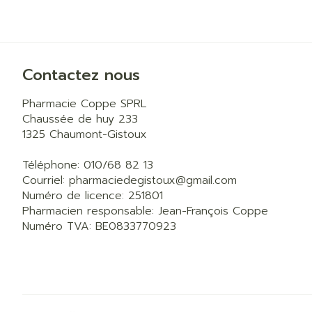
Pieds et jam
Accessoires a
Crème, gel et 
Pieds secs, cal
Oxygène
crevasses
Système respi
Ampoules
Contactez nous
Callosités
Pharmacie Coppe SPRL
Cors
Muscles et
Chaussée de huy 233
articulations
1325
Chaumont-Gistoux
Afficher plus
Aiguilles et 
Téléphone:
010/68 82 13
Courriel:
pharmaciedegistoux@
gmail.com
Infections
Seringues
Numéro de licence:
251801
Spécifiqueme
Solution inject
Pharmacien responsable:
Jean-François Coppe
les hommes
Numéro TVA:
BE0833770923
Aiguilles
Soins du corp
Poux
Aiguilles stylo
Déodorants
Afficher plus
Soins du visag
Diagnostique