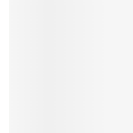
Cheveux
Piluliers et a
Soins du vis
Taches de pig
Peau sensible
irritée
Peau mixte
Peau terne
Afficher plus
Ronflement