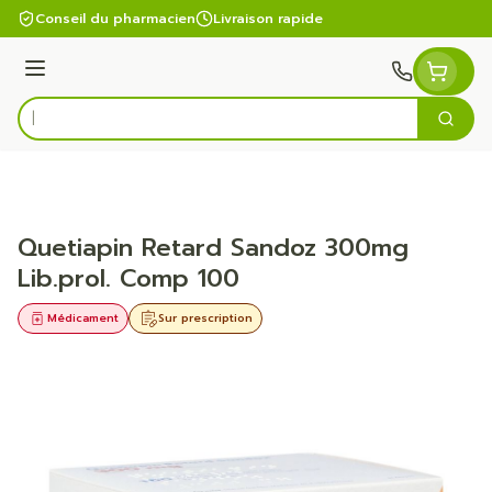
Aller au contenu
Conseil du pharmacien
Livraison rapide
Menu
Cherc
Rechercher
Quetiapin Retard Sandoz 300mg
Lib.prol. Comp 100
Médicament
Sur prescription