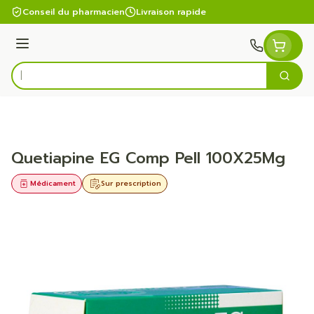
Aller au contenu
Conseil du pharmacien
Livraison rapide
Menu
Cherc
Rechercher
Quetiapine EG Comp Pell 100X25Mg
Médicament
Sur prescription