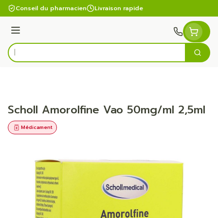
Aller au contenu
Conseil du pharmacien
Livraison rapide
Menu
Cherc
Rechercher
Scholl Amorolfine Vao 50mg/ml 2,5ml
Médicament