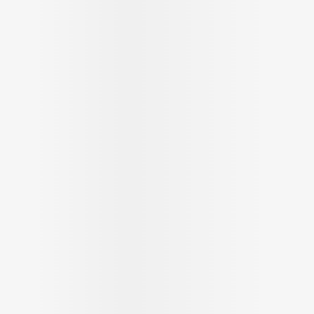
Ombres à paupières
Massage
Afficher plus
Afficher pl
ccessoires
Masques chirurgique
age
Compléments
Répulsifs 
nutritionnels
mentation
 - peau
Autobronzants
Rasage